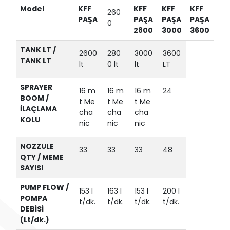
Model
KFF
KFF
KFF
KFF
260
PAŞA
PAŞA
PAŞA
PAŞA
0
2800
3000
3600
TANK LT /
2600
280
3000
3600
TANK LT
lt
0 lt
lt
LT
SPRAYER
16 m
16 m
16 m
24
BOOM /
t Me
t Me
t Me
İLAÇLAMA
cha
cha
cha
KOLU
nic
nic
nic
NOZZULE
33
33
33
48
QTY / MEME
SAYISI
PUMP FLOW /
153 l
163 l
153 l
200 l
POMPA
t/dk.
t/dk.
t/dk.
t/dk.
DEBİSİ
(Lt/dk.)