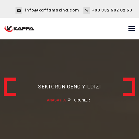
info@kaffamakina.com
+90 332 502 02 50
Tog
nav
SEKTÖRÜN GENÇ YILDIZI
ANASAYFA
ÜRÜNLER